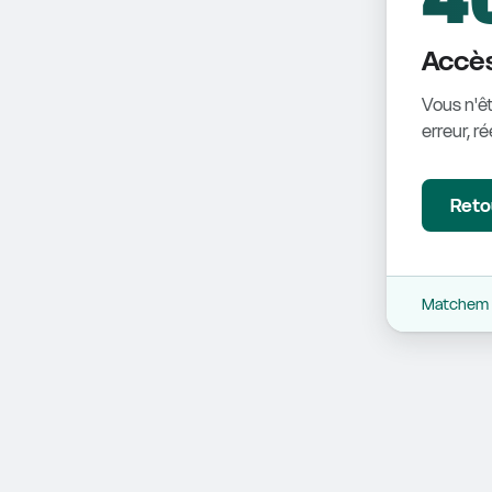
Accès
Vous n'êt
erreur, r
Retou
Matchem -